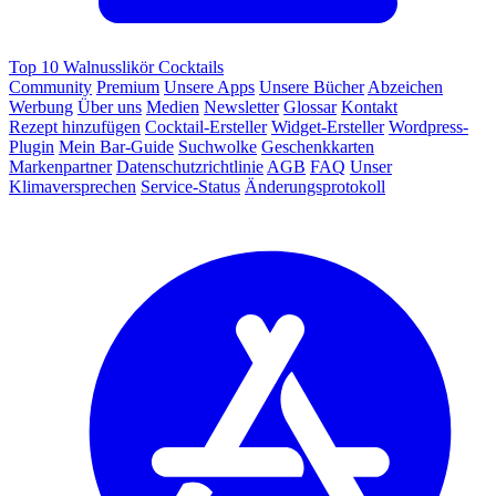
Top 10 Walnusslikör Cocktails
Community
Premium
Unsere Apps
Unsere Bücher
Abzeichen
Werbung
Über uns
Medien
Newsletter
Glossar
Kontakt
Rezept hinzufügen
Cocktail-Ersteller
Widget-Ersteller
Wordpress-
Plugin
Mein Bar-Guide
Suchwolke
Geschenkkarten
Markenpartner
Datenschutzrichtlinie
AGB
FAQ
Unser
Klimaversprechen
Service-Status
Änderungsprotokoll