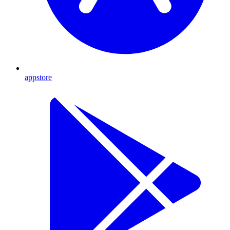
appstore