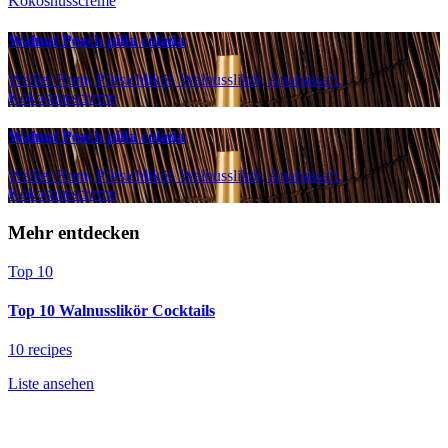
Kokosnusscreme
Walnut Peach piña colada
Weißer Rum, Pfirsichlikör, Walnusslikör, Ananassaft,
Kokosnusscreme
Walnut Peach piña colada
Weißer Rum, Pfirsichlikör, Walnusslikör, Ananassaft,
Kokosnusscreme
Mehr entdecken
Top 10
Top 10 Walnusslikör Cocktails
10 recipes
Liste ansehen