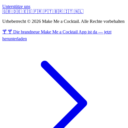
Unterstütze uns
🇬🇧
🇩🇪
🇪🇸
🇫🇷
🇵🇹
🇧🇷
🇮🇹
🇳🇱
Urheberrecht © 2026 Make Me a Cocktail. Alle Rechte vorbehalten
🍸 🍸 Die brandneue Make Me a Cocktail App ist da — jetzt
herunterladen