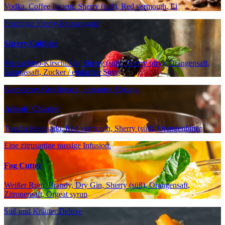
Vodka, Coffee liqueur, Sherry (süß), Red vermouth, Ei
Fruchtige Sherry-Extravaganz
Sherry Cobbler
Maraschino-Kirschlikör, Sherry (süß), Sherry (dry), Orangensaft,
Ananassaft, Zucker / einfacher Sirup
Komplexer Geschmack, eleganter Abgang
Adonis' Chariot
Tequila Reposado, Red vermouth, Sherry (süß), Orangenbitter
Eine zitrusartige nussige Infusion.
Fog Cutter
Weißer Rum, Brandy, Dry Gin, Sherry (süß), Orangensaft,
Zitronensaft, Orgeat syrup
Süß und Kräuter Deluxe