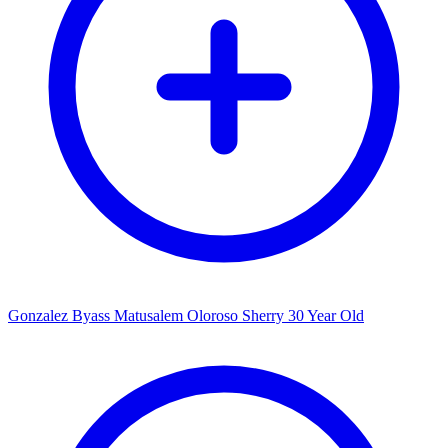
Gonzalez Byass Matusalem Oloroso Sherry 30 Year Old