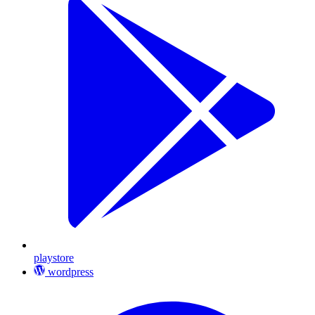
playstore
wordpress