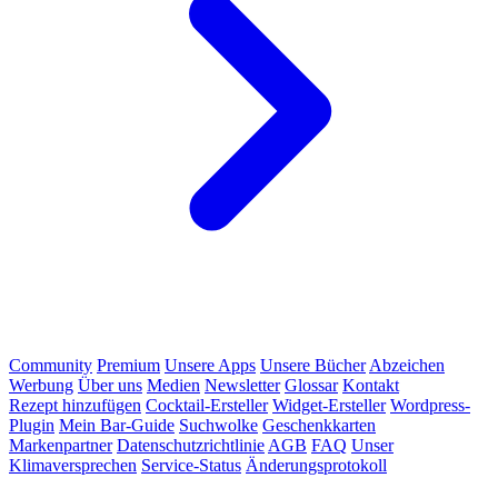
Community
Premium
Unsere Apps
Unsere Bücher
Abzeichen
Werbung
Über uns
Medien
Newsletter
Glossar
Kontakt
Rezept hinzufügen
Cocktail-Ersteller
Widget-Ersteller
Wordpress-
Plugin
Mein Bar-Guide
Suchwolke
Geschenkkarten
Markenpartner
Datenschutzrichtlinie
AGB
FAQ
Unser
Klimaversprechen
Service-Status
Änderungsprotokoll