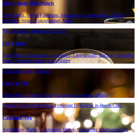
Piña Colada Milk Punch
Aged Rum, Velvet Falernum, Ananassaft, Limettensaft, Zucker /
einfacher Sirup, Kokoswasser, Milch
Alter Eleganz, kubanisches Flair
Old Cuban
Aged Rum, Champagne / prosecco, Limettensaft, Zucker / einfacher
Sirup, Aromatic bitters, Minzblätter
Ein karibischer Klassiker
Corn 'n' Oil
Aged Rum, Dunkler Rum, Falernum, Aromatic bitters
Warme Gewürze treffen auf cremige Dekadenz in einem Glas.
Calabaza Nog
Aged Rum, Bailey's, Aromatic bitters, Gewürzter Kürbissirup, Ei