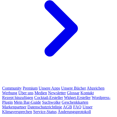
Community
Premium
Unsere Apps
Unsere Bücher
Abzeichen
Werbung
Über uns
Medien
Newsletter
Glossar
Kontakt
Rezept hinzufügen
Cocktail-Ersteller
Widget-Ersteller
Wordpress-
Plugin
Mein Bar-Guide
Suchwolke
Geschenkkarten
Markenpartner
Datenschutzrichtlinie
AGB
FAQ
Unser
Klimaversprechen
Service-Status
Änderungsprotokoll