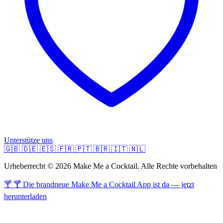
Unterstütze uns
🇬🇧
🇩🇪
🇪🇸
🇫🇷
🇵🇹
🇧🇷
🇮🇹
🇳🇱
Urheberrecht © 2026 Make Me a Cocktail. Alle Rechte vorbehalten
🍸 🍸 Die brandneue Make Me a Cocktail App ist da — jetzt
herunterladen