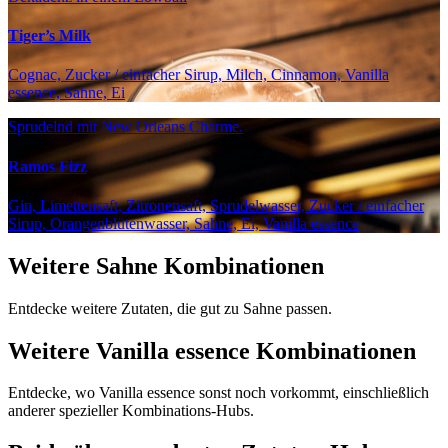
Tiger’s Milk
Cognac, Zucker / einfacher Sirup, Milch, Cinnamon, Vanilla
essence, Sahne, Ei
Sprudelnd mit New Orleans Charme.
Ramos Fizz
Gin, Limettensaft, Zitronensaft, Sprudelwasser, Zucker / einfacher
Sirup, Orangenblütenwasser, Sahne, Ei, Vanilla essence
Weitere Sahne Kombinationen
Entdecke weitere Zutaten, die gut zu Sahne passen.
Weitere Vanilla essence Kombinationen
Entdecke, wo Vanilla essence sonst noch vorkommt, einschließlich
anderer spezieller Kombinations-Hubs.