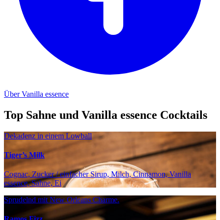
Über Vanilla essence
Top Sahne und Vanilla essence Cocktails
Dekadenz in einem Lowball
Tiger’s Milk
Cognac, Zucker / einfacher Sirup, Milch, Cinnamon, Vanilla
essence, Sahne, Ei
Sprudelnd mit New Orleans Charme.
Ramos Fizz