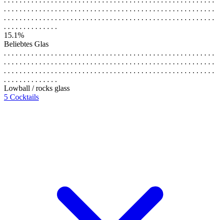
. . . . . . . . . . . . . . . . . . . . . . . . . . . . . . . . . . . . . . . . . . . . . . . . . . . . . .
. . . . . . . . . . . . . . . . . . . . . . . . . . . . . . . . . . . . . . . . . . . . . . . . . . . . . .
. . . . . . . . . . . . . .
15.1%
Beliebtes Glas
. . . . . . . . . . . . . . . . . . . . . . . . . . . . . . . . . . . . . . . . . . . . . . . . . . . . . .
. . . . . . . . . . . . . . . . . . . . . . . . . . . . . . . . . . . . . . . . . . . . . . . . . . . . . .
. . . . . . . . . . . . . . . . . . . . . . . . . . . . . . . . . . . . . . . . . . . . . . . . . . . . . .
. . . . . . . . . . . . . .
Lowball / rocks glass
5 Cocktails