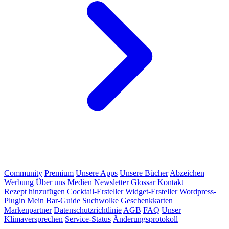
Community
Premium
Unsere Apps
Unsere Bücher
Abzeichen
Werbung
Über uns
Medien
Newsletter
Glossar
Kontakt
Rezept hinzufügen
Cocktail-Ersteller
Widget-Ersteller
Wordpress-
Plugin
Mein Bar-Guide
Suchwolke
Geschenkkarten
Markenpartner
Datenschutzrichtlinie
AGB
FAQ
Unser
Klimaversprechen
Service-Status
Änderungsprotokoll