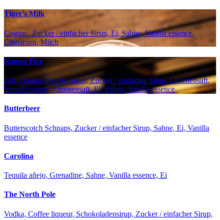
Tiger’s Milk
Cognac, Zucker / einfacher Sirup, Ei, Sahne, Vanilla essence,
Cinnamon, Milch
Ramos Fizz
Gin, Orangenblütenwasser, Zucker / einfacher Sirup, Limettensaft,
Sprudelwasser, Zitronensaft, Ei, Sahne, Vanilla essence
Butterbeer
Butterscotch Schnaps, Zucker / einfacher Sirup, Sahne, Ei, Vanilla
essence
Carolina
Tequila añejo, Grenadine, Sahne, Vanilla essence, Ei
The North Pole
Vodka, Coffee liqueur, Schokoladensirup, Zucker / einfacher Sirup,