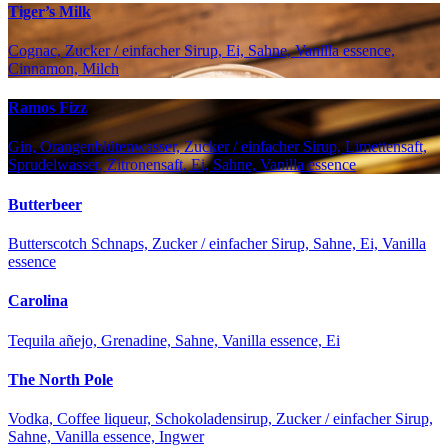
Tiger’s Milk
Cognac, Zucker / einfacher Sirup, Ei, Sahne, Vanilla essence,
Cinnamon, Milch
Ramos Fizz
Gin, Orangenblütenwasser, Zucker / einfacher Sirup, Limettensaft,
Sprudelwasser, Zitronensaft, Ei, Sahne, Vanilla essence
Butterbeer
Butterscotch Schnaps, Zucker / einfacher Sirup, Sahne, Ei, Vanilla
essence
Carolina
Tequila añejo, Grenadine, Sahne, Vanilla essence, Ei
The North Pole
Vodka, Coffee liqueur, Schokoladensirup, Zucker / einfacher Sirup,
Sahne, Vanilla essence, Ingwer