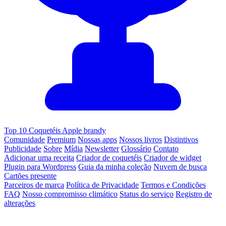
Top 10 Coquetéis Apple brandy
Comunidade
Premium
Nossas apps
Nossos livros
Distintivos
Publicidade
Sobre
Mídia
Newsletter
Glossário
Contato
Adicionar uma receita
Criador de coquetéis
Criador de widget
Plugin para Wordpress
Guia da minha coleção
Nuvem de busca
Cartões presente
Parceiros de marca
Política de Privacidade
Termos e Condições
FAQ
Nosso compromisso climático
Status do serviço
Registro de
alterações