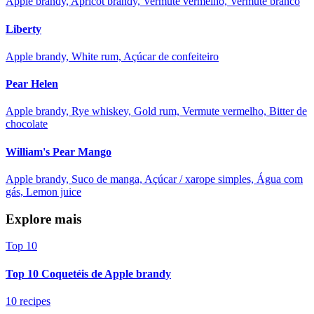
Apple brandy, Apricot brandy, Vermute vermelho, Vermute branco
Liberty
Apple brandy, White rum, Açúcar de confeiteiro
Pear Helen
Apple brandy, Rye whiskey, Gold rum, Vermute vermelho, Bitter de
chocolate
William's Pear Mango
Apple brandy, Suco de manga, Açúcar / xarope simples, Água com
gás, Lemon juice
Explore mais
Top 10
Top 10 Coquetéis de Apple brandy
10 recipes