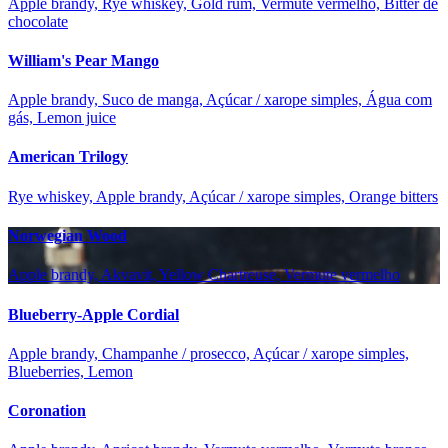
Apple brandy, Rye whiskey, Gold rum, Vermute vermelho, Bitter de
chocolate
William's Pear Mango
Apple brandy, Suco de manga, Açúcar / xarope simples, Água com
gás, Lemon juice
American Trilogy
Rye whiskey, Apple brandy, Açúcar / xarope simples, Orange bitters
Norwegian Wood
Apple brandy, Akvavit, Yellow Chartreuse, Vermute vermelho
Blueberry-Apple Cordial
Apple brandy, Champanhe / prosecco, Açúcar / xarope simples,
Blueberries, Lemon
Coronation