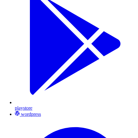
playstore
wordpress