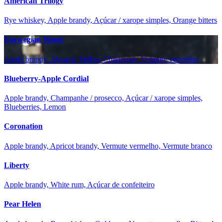
American Trilogy
Rye whiskey, Apple brandy, Açúcar / xarope simples, Orange bitters
Norwegian Wood
Apple brandy, Akvavit, Yellow Chartreuse, Vermute vermelho
Blueberry-Apple Cordial
Apple brandy, Champanhe / prosecco, Açúcar / xarope simples,
Blueberries, Lemon
Coronation
Apple brandy, Apricot brandy, Vermute vermelho, Vermute branco
Liberty
Apple brandy, White rum, Açúcar de confeiteiro
Pear Helen