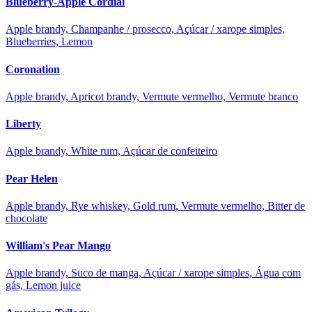
Blueberry-Apple Cordial
Apple brandy, Champanhe / prosecco, Açúcar / xarope simples,
Blueberries, Lemon
Coronation
Apple brandy, Apricot brandy, Vermute vermelho, Vermute branco
Liberty
Apple brandy, White rum, Açúcar de confeiteiro
Pear Helen
Apple brandy, Rye whiskey, Gold rum, Vermute vermelho, Bitter de
chocolate
William's Pear Mango
Apple brandy, Suco de manga, Açúcar / xarope simples, Água com
gás, Lemon juice