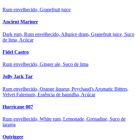
Rum envelhecido, Grapefruit juice
Ancient Mariner
Dark rum, Rum envelhecido, Allspice dram, Grapefruit juice, Suco
de lima, Açúcar
Fidel Castro
Rum envelhecido, Ginger ale, Suco de lima
Jolly Jack Tar
Rum envelhecido, Orange liqueur, Peychaud's Aromatic Bitters,
Velvet Falernum, Essência de baunilha, Açúcar
Hurricane 007
Rum envelhecido, White rum, Lemonade, Grenadine, Suco de
laranja
Outrigger