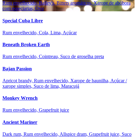
Rum envelhecido, Bailey's, Bitters aromáticos, Xarope de abóbora
com especiarias, Ovo
Special Cuba Libre
Rum envelhecido, Cola, Lima, Açúcar
Beneath Broken Earth
Rum envelhecido, Cointreau, Suco de groselha preta
Bajan Passion
Apricot brandy, Rum envelhecido, Xarope de baunilha, Açúcar /
xarope simples, Suco de lima, Maracujá
Monkey Wrench
Rum envelhecido, Grapefruit juice
Ancient Mariner
Dark rum, Rum envelhecido, Allspice dram, Grapefruit juice, Suco