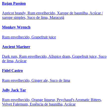
Bajan Passion
Apricot brandy, Rum envelhecido, Xarope de baunilha, Açúcar /
xarope simples, Suco de lima, Maracujá
Monkey Wrench
Rum envelhecido, Grapefruit juice
Ancient Mariner
Dark rum, Rum envelhecido, Allspice dram, Grapefruit juice, Suco
de lima, Açúcar
Fidel Castro
Rum envelhecido, Ginger ale, Suco de lima
Jolly Jack Tar
Rum envelhecido, Orange liqueur, Peychaud's Aromatic Bitters,
Velvet Falernum, Essência de baunilha, Açúcar