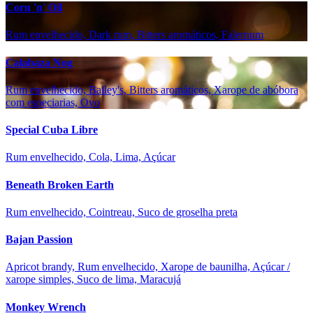
Corn 'n' Oil
Rum envelhecido, Dark rum, Bitters aromáticos, Falernum
Calabaza Nog
Rum envelhecido, Bailey's, Bitters aromáticos, Xarope de abóbora
com especiarias, Ovo
Special Cuba Libre
Rum envelhecido, Cola, Lima, Açúcar
Beneath Broken Earth
Rum envelhecido, Cointreau, Suco de groselha preta
Bajan Passion
Apricot brandy, Rum envelhecido, Xarope de baunilha, Açúcar /
xarope simples, Suco de lima, Maracujá
Monkey Wrench