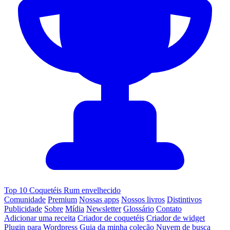
Top 10 Coquetéis Rum envelhecido
Comunidade
Premium
Nossas apps
Nossos livros
Distintivos
Publicidade
Sobre
Mídia
Newsletter
Glossário
Contato
Adicionar uma receita
Criador de coquetéis
Criador de widget
Plugin para Wordpress
Guia da minha coleção
Nuvem de busca