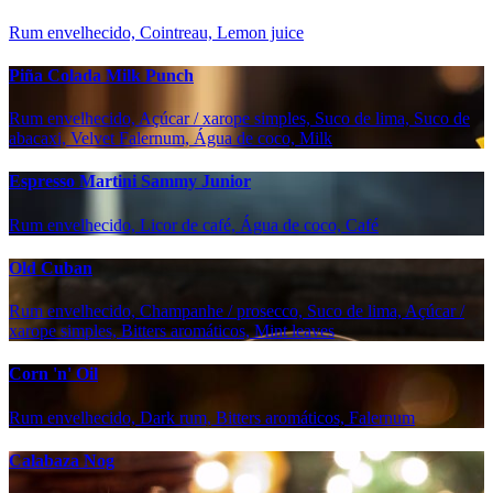
Rum envelhecido, Cointreau, Lemon juice
Piña Colada Milk Punch
Rum envelhecido, Açúcar / xarope simples, Suco de lima, Suco de
abacaxi, Velvet Falernum, Água de coco, Milk
Espresso Martini Sammy Junior
Rum envelhecido, Licor de café, Água de coco, Café
Old Cuban
Rum envelhecido, Champanhe / prosecco, Suco de lima, Açúcar /
xarope simples, Bitters aromáticos, Mint leaves
Corn 'n' Oil
Rum envelhecido, Dark rum, Bitters aromáticos, Falernum
Calabaza Nog