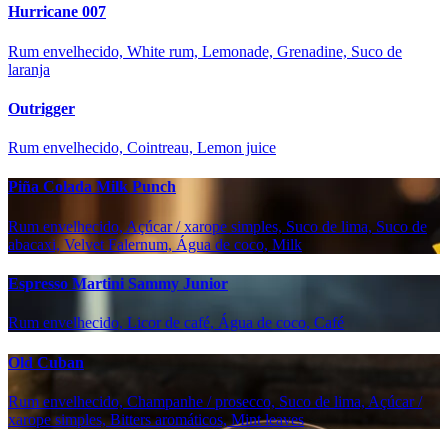
Hurricane 007
Rum envelhecido, White rum, Lemonade, Grenadine, Suco de
laranja
Outrigger
Rum envelhecido, Cointreau, Lemon juice
Piña Colada Milk Punch
Rum envelhecido, Açúcar / xarope simples, Suco de lima, Suco de
abacaxi, Velvet Falernum, Água de coco, Milk
Espresso Martini Sammy Junior
Rum envelhecido, Licor de café, Água de coco, Café
Old Cuban
Rum envelhecido, Champanhe / prosecco, Suco de lima, Açúcar /
xarope simples, Bitters aromáticos, Mint leaves