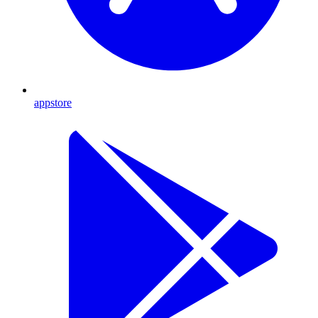
appstore