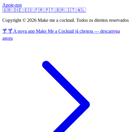
Apoie-nos
🇬🇧
🇩🇪
🇪🇸
🇫🇷
🇵🇹
🇧🇷
🇮🇹
🇳🇱
Copyright © 2026 Make me a cocktail. Todos os direitos reservados
🍸 🍸 A nova app Make Me a Cocktail já chegou — descarrega
agora