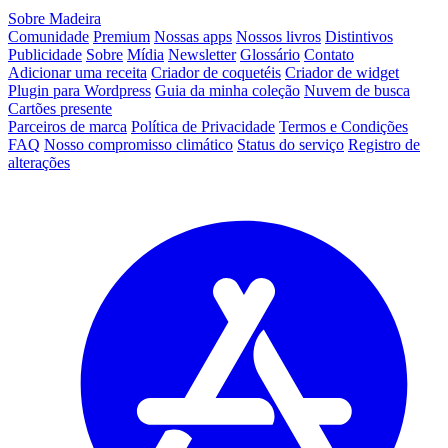
Sobre Madeira
Comunidade
Premium
Nossas apps
Nossos livros
Distintivos
Publicidade
Sobre
Mídia
Newsletter
Glossário
Contato
Adicionar uma receita
Criador de coquetéis
Criador de widget
Plugin para Wordpress
Guia da minha coleção
Nuvem de busca
Cartões presente
Parceiros de marca
Política de Privacidade
Termos e Condições
FAQ
Nosso compromisso climático
Status do serviço
Registro de
alterações