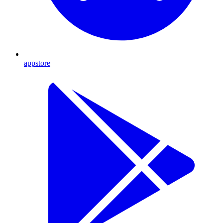
appstore