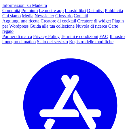
Informazioni su Madeira
Comunità
Premium
Le nostre app
I nostri libri
Distintivi
Pubblicità
Chi siamo
Media
Newsletter
Glossario
Contatti
Aggiungi una ricetta
Creatore di cocktail
Creatore di widget
Plugin
per Wordpress
Guida alla tua collezione
Nuvola di ricerca
Carte
regalo
Partner di marca
Privacy Policy
Termini e condizioni
FAQ
Il nostro
impegno climatico
Stato del servizio
Registro delle modifiche