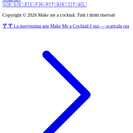
🇬🇧
🇩🇪
🇪🇸
🇫🇷
🇵🇹
🇧🇷
🇮🇹
🇳🇱
Copyright © 2026 Make me a cocktail. Tutti i diritti riservati
🍸 🍸 La nuovissima app Make Me a Cocktail è qui — scaricala ora