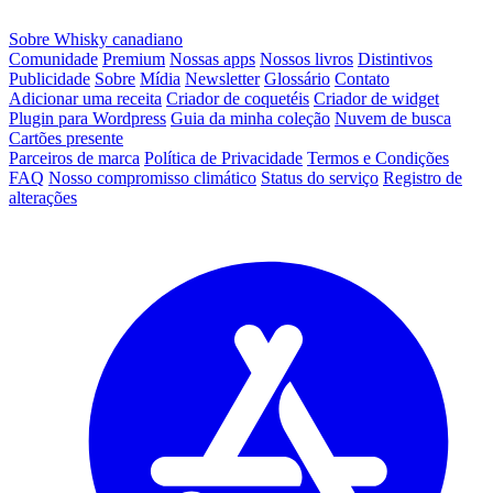
Sobre Whisky canadiano
Comunidade
Premium
Nossas apps
Nossos livros
Distintivos
Publicidade
Sobre
Mídia
Newsletter
Glossário
Contato
Adicionar uma receita
Criador de coquetéis
Criador de widget
Plugin para Wordpress
Guia da minha coleção
Nuvem de busca
Cartões presente
Parceiros de marca
Política de Privacidade
Termos e Condições
FAQ
Nosso compromisso climático
Status do serviço
Registro de
alterações