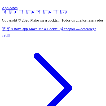
Apoie-nos
🇬🇧
🇩🇪
🇪🇸
🇫🇷
🇵🇹
🇧🇷
🇮🇹
🇳🇱
Copyright © 2026 Make me a cocktail. Todos os direitos reservados
🍸 🍸 A nova app Make Me a Cocktail já chegou — descarrega
agora