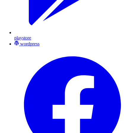
playstore
wordpress