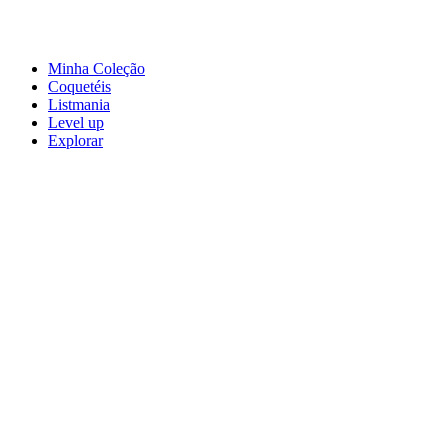
Minha Coleção
Coquetéis
Listmania
Level up
Explorar