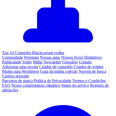
Top 10 Coquetéis Blackcurrant vodka
Comunidade
Premium
Nossas apps
Nossos livros
Distintivos
Publicidade
Sobre
Mídia
Newsletter
Glossário
Contato
Adicionar uma receita
Criador de coquetéis
Criador de widget
Plugin para Wordpress
Guia da minha coleção
Nuvem de busca
Cartões presente
Parceiros de marca
Política de Privacidade
Termos e Condições
FAQ
Nosso compromisso climático
Status do serviço
Registro de
alterações