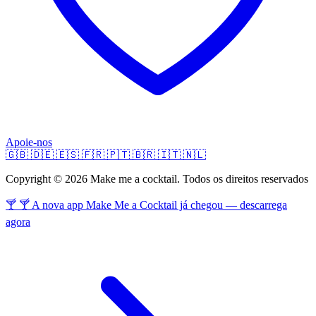
Apoie-nos
🇬🇧
🇩🇪
🇪🇸
🇫🇷
🇵🇹
🇧🇷
🇮🇹
🇳🇱
Copyright © 2026 Make me a cocktail. Todos os direitos reservados
🍸 🍸 A nova app Make Me a Cocktail já chegou — descarrega
agora