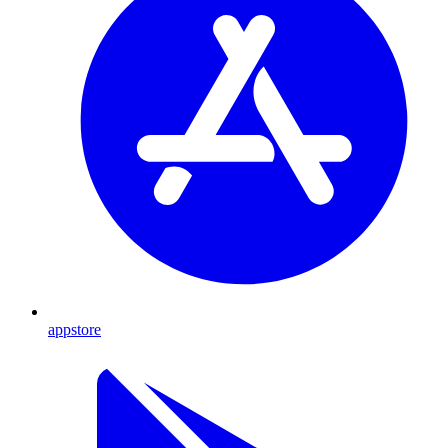
appstore