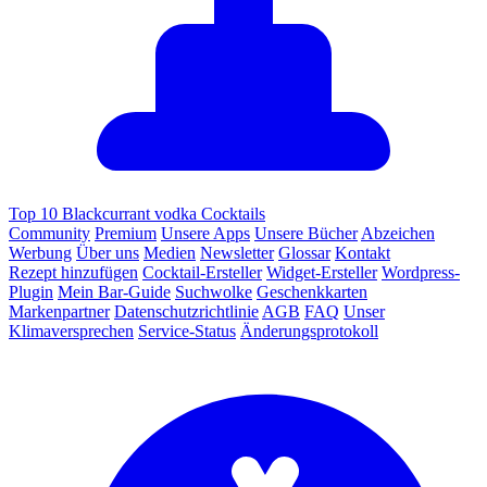
Top 10 Blackcurrant vodka Cocktails
Community
Premium
Unsere Apps
Unsere Bücher
Abzeichen
Werbung
Über uns
Medien
Newsletter
Glossar
Kontakt
Rezept hinzufügen
Cocktail-Ersteller
Widget-Ersteller
Wordpress-
Plugin
Mein Bar-Guide
Suchwolke
Geschenkkarten
Markenpartner
Datenschutzrichtlinie
AGB
FAQ
Unser
Klimaversprechen
Service-Status
Änderungsprotokoll