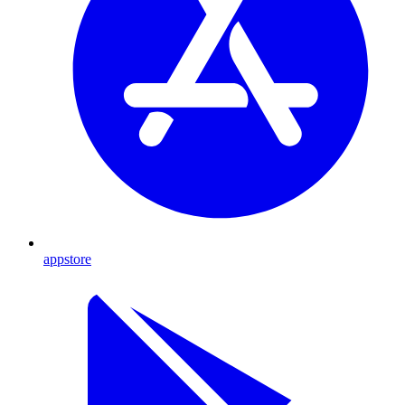
appstore