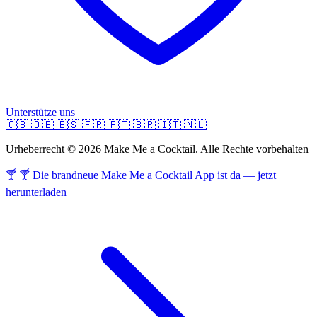
Unterstütze uns
🇬🇧
🇩🇪
🇪🇸
🇫🇷
🇵🇹
🇧🇷
🇮🇹
🇳🇱
Urheberrecht © 2026 Make Me a Cocktail. Alle Rechte vorbehalten
🍸 🍸 Die brandneue Make Me a Cocktail App ist da — jetzt
herunterladen