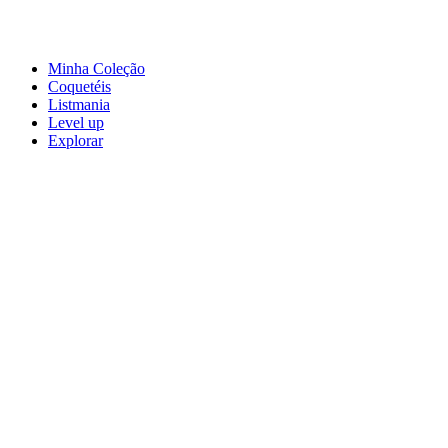
Minha Coleção
Coquetéis
Listmania
Level up
Explorar