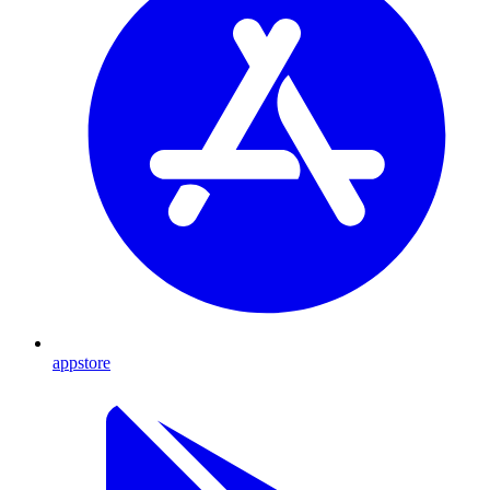
appstore