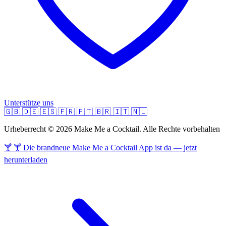
Unterstütze uns
🇬🇧
🇩🇪
🇪🇸
🇫🇷
🇵🇹
🇧🇷
🇮🇹
🇳🇱
Urheberrecht © 2026 Make Me a Cocktail. Alle Rechte vorbehalten
🍸 🍸 Die brandneue Make Me a Cocktail App ist da — jetzt
herunterladen