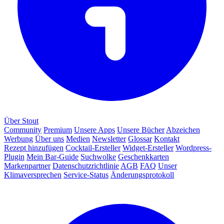
Über Stout
Community
Premium
Unsere Apps
Unsere Bücher
Abzeichen
Werbung
Über uns
Medien
Newsletter
Glossar
Kontakt
Rezept hinzufügen
Cocktail-Ersteller
Widget-Ersteller
Wordpress-
Plugin
Mein Bar-Guide
Suchwolke
Geschenkkarten
Markenpartner
Datenschutzrichtlinie
AGB
FAQ
Unser
Klimaversprechen
Service-Status
Änderungsprotokoll