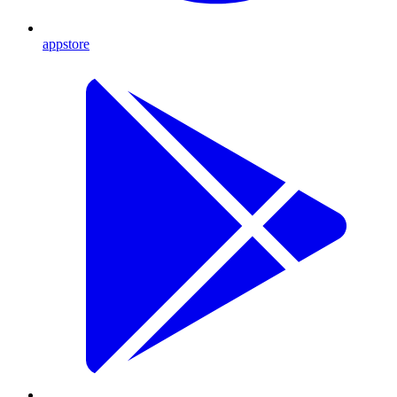
appstore