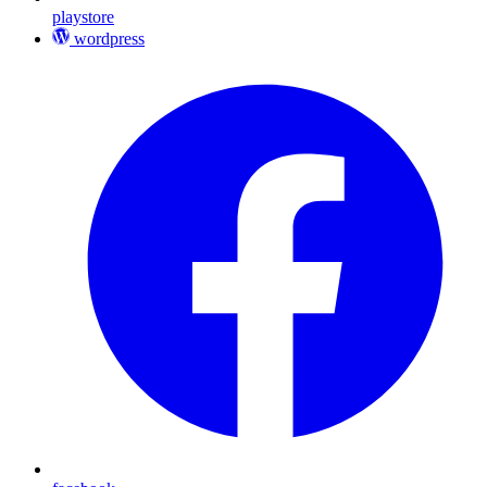
playstore
wordpress