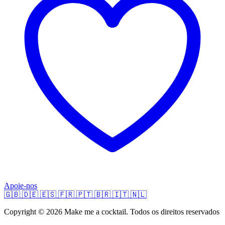
Apoie-nos
🇬🇧
🇩🇪
🇪🇸
🇫🇷
🇵🇹
🇧🇷
🇮🇹
🇳🇱
Copyright © 2026 Make me a cocktail. Todos os direitos reservados