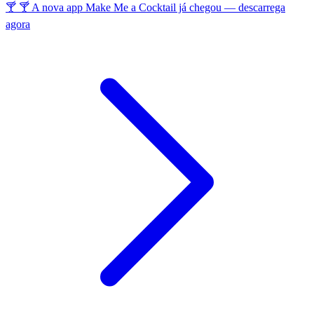
🍸 🍸 A nova app Make Me a Cocktail já chegou — descarrega
agora