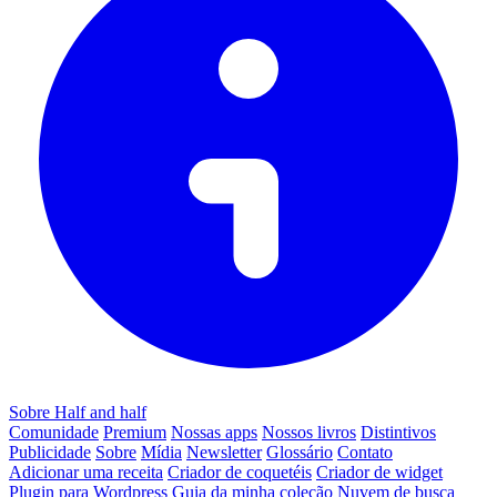
Sobre Half and half
Comunidade
Premium
Nossas apps
Nossos livros
Distintivos
Publicidade
Sobre
Mídia
Newsletter
Glossário
Contato
Adicionar uma receita
Criador de coquetéis
Criador de widget
Plugin para Wordpress
Guia da minha coleção
Nuvem de busca