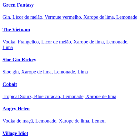
Green Fantasy
Gin, Licor de melão, Vermute vermelho, Xarope de lima, Lemonade
The Vietnam
Vodka, Frangelico, Licor de melão, Xarope de lima, Lemonade,
Lima
Sloe Gin Rickey
Sloe gin, Xarope de lima, Lemonade, Lima
Cobalt
Tropical Sourz, Blue curaçao, Lemonade, Xarope de lima
Angry Helen
Vodka de maçã, Lemonade, Xarope de lima, Lemon
Village Idiot