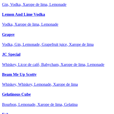
Gin, Vodka, Xarope de lima, Lemonade
Lemon And Lime Vodka
Vodka, Xarope de lima, Lemonade
Grapsy
Vodka, Gin, Lemonade, Grapefruit juice, Xarope de lima
JC Special
Whiskey, Licor de café, Babycham, Xarope de lima, Lemonade
Beam Me Up Scotty
Whiskey, Whiskey, Lemonade, Xarope de lima
Gelatinous Cube
Bourbon, Lemonade, Xarope de lima, Gelatina