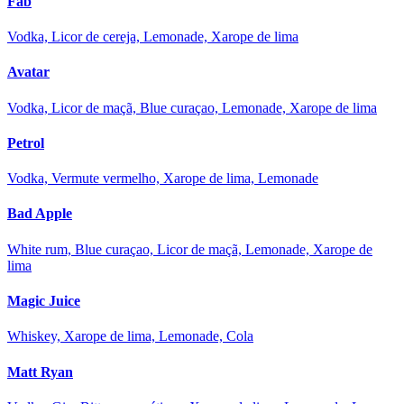
Fab
Vodka, Licor de cereja, Lemonade, Xarope de lima
Avatar
Vodka, Licor de maçã, Blue curaçao, Lemonade, Xarope de lima
Petrol
Vodka, Vermute vermelho, Xarope de lima, Lemonade
Bad Apple
White rum, Blue curaçao, Licor de maçã, Lemonade, Xarope de
lima
Magic Juice
Whiskey, Xarope de lima, Lemonade, Cola
Matt Ryan