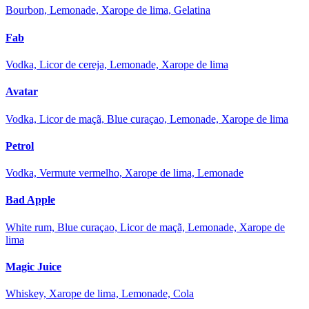
Bourbon, Lemonade, Xarope de lima, Gelatina
Fab
Vodka, Licor de cereja, Lemonade, Xarope de lima
Avatar
Vodka, Licor de maçã, Blue curaçao, Lemonade, Xarope de lima
Petrol
Vodka, Vermute vermelho, Xarope de lima, Lemonade
Bad Apple
White rum, Blue curaçao, Licor de maçã, Lemonade, Xarope de
lima
Magic Juice
Whiskey, Xarope de lima, Lemonade, Cola