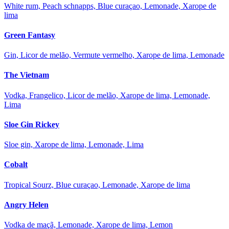
White rum, Peach schnapps, Blue curaçao, Lemonade, Xarope de
lima
Green Fantasy
Gin, Licor de melão, Vermute vermelho, Xarope de lima, Lemonade
The Vietnam
Vodka, Frangelico, Licor de melão, Xarope de lima, Lemonade,
Lima
Sloe Gin Rickey
Sloe gin, Xarope de lima, Lemonade, Lima
Cobalt
Tropical Sourz, Blue curaçao, Lemonade, Xarope de lima
Angry Helen
Vodka de maçã, Lemonade, Xarope de lima, Lemon