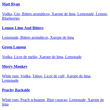
Matt Ryan
Vodka, Gin, Bitters aromáticos, Xarope de lima, Lemonade, Lemon,
Blueberries
Lemon Lime And Bitters
Lemonade, Bitters aromáticos, Xarope de lima
Green Lagoon
Vodka, Licor de melão, Xarope de lima, Lemonade
Merry Monkey
White rum, Vodka, Taboo, Licor de café, Xarope de lima,
Lemonade
Peachy Backside
White rum, Peach schnapps, Blue curaçao, Lemonade, Xarope de
lima