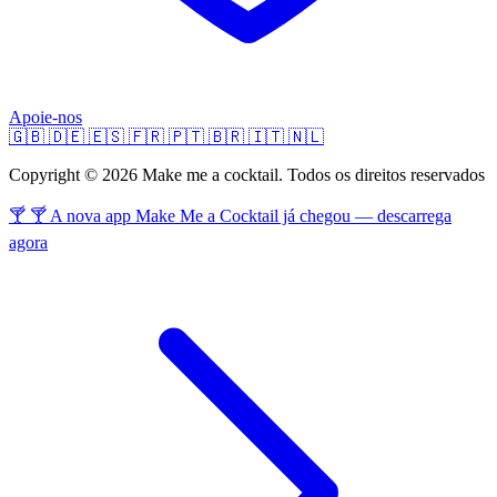
Apoie-nos
🇬🇧
🇩🇪
🇪🇸
🇫🇷
🇵🇹
🇧🇷
🇮🇹
🇳🇱
Copyright © 2026 Make me a cocktail. Todos os direitos reservados
🍸 🍸 A nova app Make Me a Cocktail já chegou — descarrega
agora