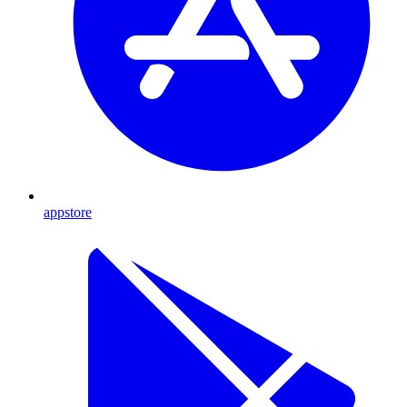
appstore