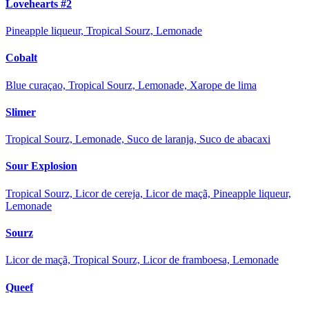
Lovehearts #2
Pineapple liqueur, Tropical Sourz, Lemonade
Cobalt
Blue curaçao, Tropical Sourz, Lemonade, Xarope de lima
Slimer
Tropical Sourz, Lemonade, Suco de laranja, Suco de abacaxi
Sour Explosion
Tropical Sourz, Licor de cereja, Licor de maçã, Pineapple liqueur,
Lemonade
Sourz
Licor de maçã, Tropical Sourz, Licor de framboesa, Lemonade
Queef