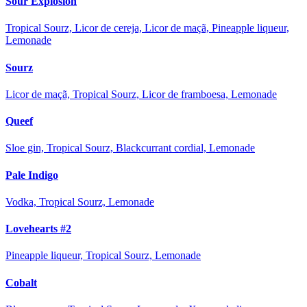
Sour Explosion
Tropical Sourz, Licor de cereja, Licor de maçã, Pineapple liqueur,
Lemonade
Sourz
Licor de maçã, Tropical Sourz, Licor de framboesa, Lemonade
Queef
Sloe gin, Tropical Sourz, Blackcurrant cordial, Lemonade
Pale Indigo
Vodka, Tropical Sourz, Lemonade
Lovehearts #2
Pineapple liqueur, Tropical Sourz, Lemonade
Cobalt