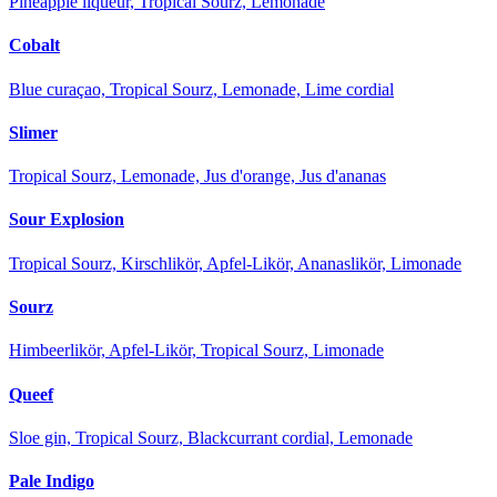
Pineapple liqueur, Tropical Sourz, Lemonade
Cobalt
Blue curaçao, Tropical Sourz, Lemonade, Lime cordial
Slimer
Tropical Sourz, Lemonade, Jus d'orange, Jus d'ananas
Sour Explosion
Tropical Sourz, Kirschlikör, Apfel-Likör, Ananaslikör, Limonade
Sourz
Himbeerlikör, Apfel-Likör, Tropical Sourz, Limonade
Queef
Sloe gin, Tropical Sourz, Blackcurrant cordial, Lemonade
Pale Indigo