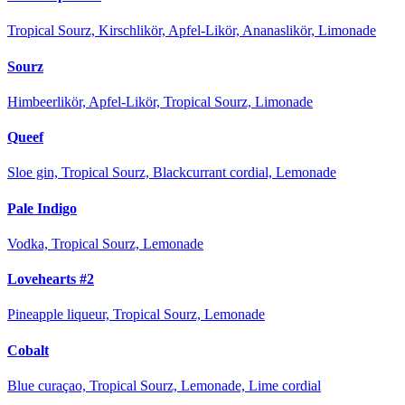
Tropical Sourz, Kirschlikör, Apfel-Likör, Ananaslikör, Limonade
Sourz
Himbeerlikör, Apfel-Likör, Tropical Sourz, Limonade
Queef
Sloe gin, Tropical Sourz, Blackcurrant cordial, Lemonade
Pale Indigo
Vodka, Tropical Sourz, Lemonade
Lovehearts #2
Pineapple liqueur, Tropical Sourz, Lemonade
Cobalt
Blue curaçao, Tropical Sourz, Lemonade, Lime cordial