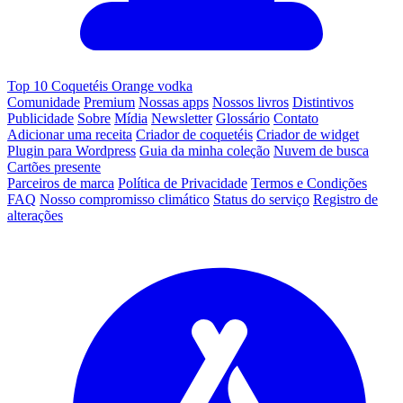
Top 10 Coquetéis Orange vodka
Comunidade
Premium
Nossas apps
Nossos livros
Distintivos
Publicidade
Sobre
Mídia
Newsletter
Glossário
Contato
Adicionar uma receita
Criador de coquetéis
Criador de widget
Plugin para Wordpress
Guia da minha coleção
Nuvem de busca
Cartões presente
Parceiros de marca
Política de Privacidade
Termos e Condições
FAQ
Nosso compromisso climático
Status do serviço
Registro de
alterações