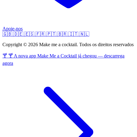
Apoie-nos
🇬🇧
🇩🇪
🇪🇸
🇫🇷
🇵🇹
🇧🇷
🇮🇹
🇳🇱
Copyright © 2026 Make me a cocktail. Todos os direitos reservados
🍸 🍸 A nova app Make Me a Cocktail já chegou — descarrega
agora