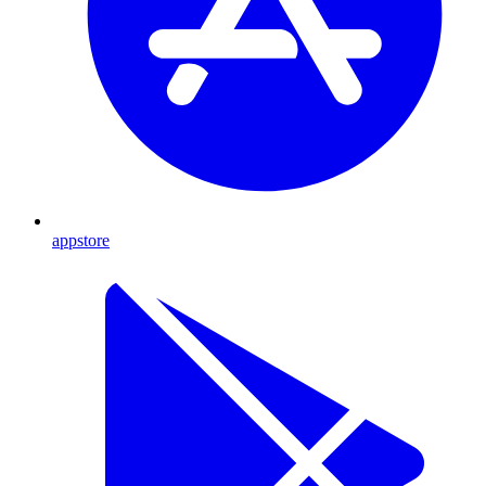
appstore