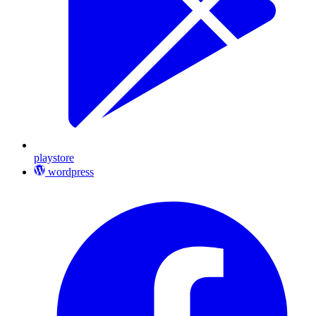
playstore
wordpress