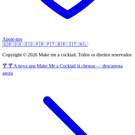
Apoie-nos
🇬🇧
🇩🇪
🇪🇸
🇫🇷
🇵🇹
🇧🇷
🇮🇹
🇳🇱
Copyright © 2026 Make me a cocktail. Todos os direitos reservados
🍸 🍸 A nova app Make Me a Cocktail já chegou — descarrega
agora