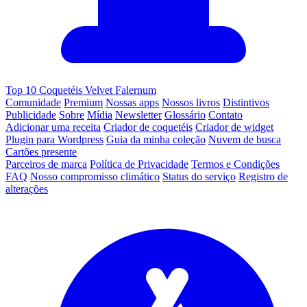
Top 10 Coquetéis Velvet Falernum
Comunidade
Premium
Nossas apps
Nossos livros
Distintivos
Publicidade
Sobre
Mídia
Newsletter
Glossário
Contato
Adicionar uma receita
Criador de coquetéis
Criador de widget
Plugin para Wordpress
Guia da minha coleção
Nuvem de busca
Cartões presente
Parceiros de marca
Política de Privacidade
Termos e Condições
FAQ
Nosso compromisso climático
Status do serviço
Registro de
alterações