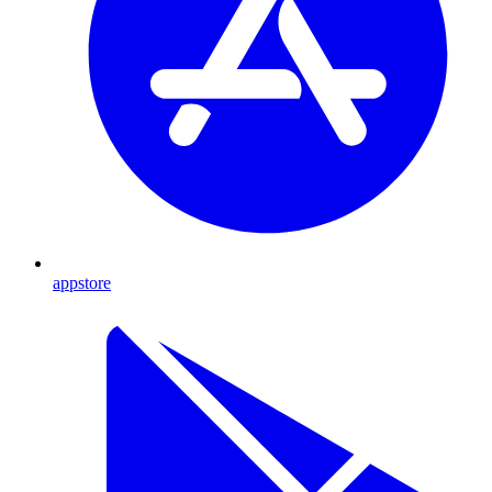
appstore