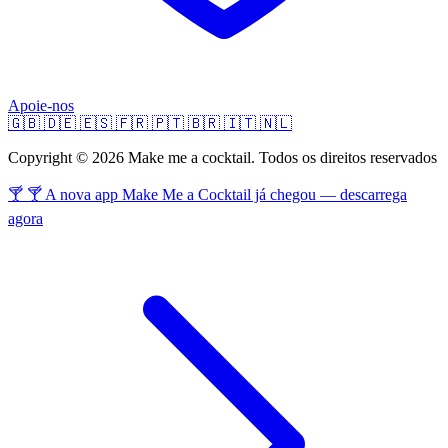
Apoie-nos
🇬🇧
🇩🇪
🇪🇸
🇫🇷
🇵🇹
🇧🇷
🇮🇹
🇳🇱
Copyright © 2026 Make me a cocktail. Todos os direitos reservados
🍸 🍸 A nova app Make Me a Cocktail já chegou — descarrega
agora