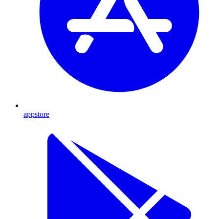
appstore