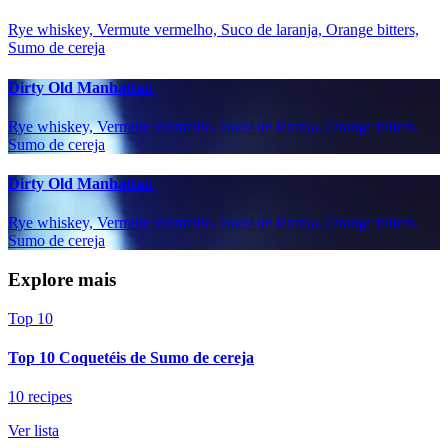
Rye whiskey, Vermute vermelho, Suco de laranja, Orange bitters,
Sumo de cereja
Dirty Old Manhattan
Rye whiskey, Vermute vermelho, Suco de laranja, Orange bitters,
Sumo de cereja
Dirty Old Manhattan
Rye whiskey, Vermute vermelho, Suco de laranja, Orange bitters,
Sumo de cereja
Explore mais
Top 10
Top 10 Coquetéis de Sumo de cereja
10 recipes
Ver lista