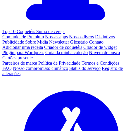
Top 10 Coquetéis Sumo de cereja
Comunidade
Premium
Nossas apps
Nossos livros
Distintivos
Publicidade
Sobre
Mídia
Newsletter
Glossário
Contato
Adicionar uma receita
Criador de coquetéis
Criador de widget
Plugin para Wordpress
Guia da minha coleção
Nuvem de busca
Cartões presente
Parceiros de marca
Política de Privacidade
Termos e Condições
FAQ
Nosso compromisso climático
Status do serviço
Registro de
alterações