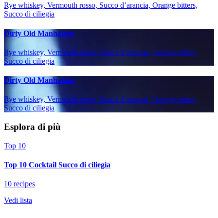
Rye whiskey, Vermouth rosso, Succo d’arancia, Orange bitters,
Succo di ciliegia
Dirty Old Manhattan
Rye whiskey, Vermouth rosso, Succo d’arancia, Orange bitters,
Succo di ciliegia
Dirty Old Manhattan
Rye whiskey, Vermouth rosso, Succo d’arancia, Orange bitters,
Succo di ciliegia
Esplora di più
Top 10
Top 10 Cocktail Succo di ciliegia
10 recipes
Vedi lista