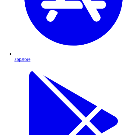
appstore