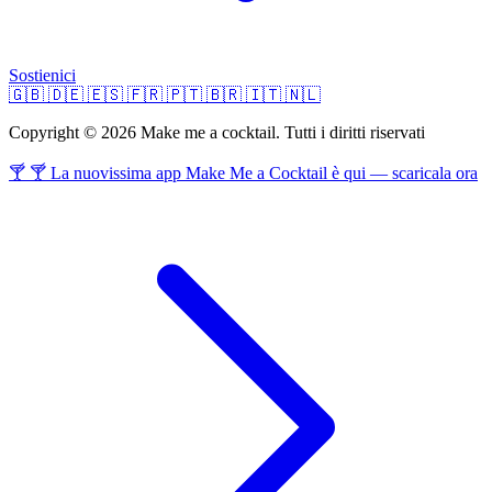
Sostienici
🇬🇧
🇩🇪
🇪🇸
🇫🇷
🇵🇹
🇧🇷
🇮🇹
🇳🇱
Copyright © 2026 Make me a cocktail. Tutti i diritti riservati
🍸 🍸 La nuovissima app Make Me a Cocktail è qui — scaricala ora