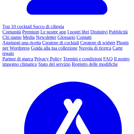
Top 10 cocktail Succo di ciliegia
Comunità
Premium
Le nostre app
I nostri libri
Distintivi
Pubblicità
Chi siamo
Media
Newsletter
Glossario
Contatti
Aggiungi una ricetta
Creatore di cocktail
Creatore di widget
Plugin
per Wordpress
Guida alla tua collezione
Nuvola di ricerca
Carte
regalo
Partner di marca
Privacy Policy
Termini e condizioni
FAQ
Il nostro
impegno climatico
Stato del servizio
Registro delle modifiche