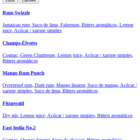
Lista
Cartões
Rum Swizzle
Jamaican rum, Suco de lima, Falernum, Bitters aromáticos, Lemon
juice, Açúcar / xarope simples
Champs-Élysées
Cognac, Green Chartreuse, Lemon juice, Açúcar / xarope simples,
Bitters aromáticos
Mango Rum Punch
Overproof rum, Dark rum, Mango liqueur, Suco de manga, Açúcar /
xarope simples, Suco de lima, Bitters aromáticos
Fitzgerald
Dry gin, Lemon juice, Açúcar / xarope simples, Bitters aromáticos
East India No.2
Cognac, Orange liqueur, Suco de abacaxi, Bitters aromáticos,