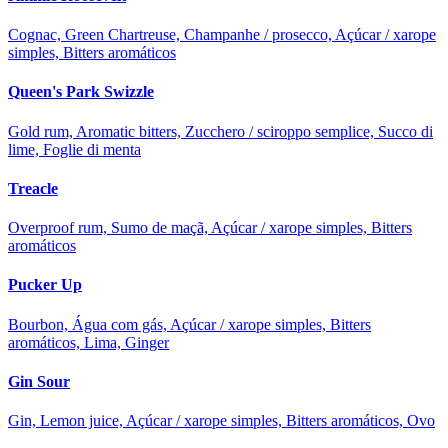
Cognac, Green Chartreuse, Champanhe / prosecco, Açúcar / xarope
simples, Bitters aromáticos
Queen's Park Swizzle
Gold rum, Aromatic bitters, Zucchero / sciroppo semplice, Succo di
lime, Foglie di menta
Treacle
Overproof rum, Sumo de maçã, Açúcar / xarope simples, Bitters
aromáticos
Pucker Up
Bourbon, Água com gás, Açúcar / xarope simples, Bitters
aromáticos, Lima, Ginger
Gin Sour
Gin, Lemon juice, Açúcar / xarope simples, Bitters aromáticos, Ovo