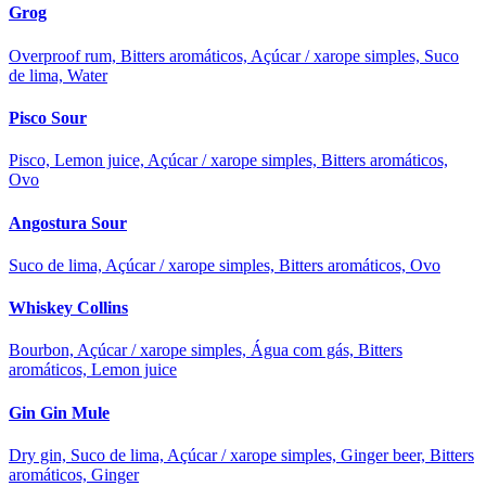
Grog
Overproof rum, Bitters aromáticos, Açúcar / xarope simples, Suco
de lima, Water
Pisco Sour
Pisco, Lemon juice, Açúcar / xarope simples, Bitters aromáticos,
Ovo
Angostura Sour
Suco de lima, Açúcar / xarope simples, Bitters aromáticos, Ovo
Whiskey Collins
Bourbon, Açúcar / xarope simples, Água com gás, Bitters
aromáticos, Lemon juice
Gin Gin Mule
Dry gin, Suco de lima, Açúcar / xarope simples, Ginger beer, Bitters
aromáticos, Ginger