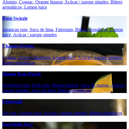
Absinto, Cognac, Orange liqueur, Açúcar / xarope simples, Bitters
aromáticos, Lemon juice
Rum Swizzle
Jamaican rum, Suco de lima, Falernum, Bitters aromáticos, Lemon
juice, Açúcar / xarope simples
Champs-Élysées
Cognac, Green Chartreuse, Lemon juice, Açúcar / xarope simples,
Bitters aromáticos
Mango Rum Punch
Overproof rum, Dark rum, Mango liqueur, Suco de manga, Açúcar /
xarope simples, Suco de lima, Bitters aromáticos
Fitzgerald
Dry gin, Lemon juice, Açúcar / xarope simples, Bitters aromáticos
East India No.2