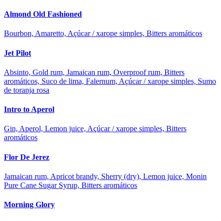
Almond Old Fashioned
Bourbon, Amaretto, Açúcar / xarope simples, Bitters aromáticos
Jet Pilot
Absinto, Gold rum, Jamaican rum, Overproof rum, Bitters
aromáticos, Suco de lima, Falernum, Açúcar / xarope simples, Sumo
de toranja rosa
Intro to Aperol
Gin, Aperol, Lemon juice, Açúcar / xarope simples, Bitters
aromáticos
Flor De Jerez
Jamaican rum, Apricot brandy, Sherry (dry), Lemon juice, Monin
Pure Cane Sugar Syrup, Bitters aromáticos
Morning Glory