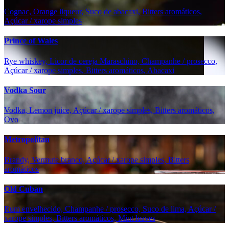
Cognac, Orange liqueur, Suco de abacaxi, Bitters aromáticos,
Açúcar / xarope simples
Prince of Wales
Rye whiskey, Licor de cereja Maraschino, Champanhe / prosecco,
Açúcar / xarope simples, Bitters aromáticos, Abacaxi
Vodka Sour
Vodka, Lemon juice, Açúcar / xarope simples, Bitters aromáticos,
Ovo
Metropolitan
Brandy, Vermute branco, Açúcar / xarope simples, Bitters
aromáticos
Old Cuban
Rum envelhecido, Champanhe / prosecco, Suco de lima, Açúcar /
xarope simples, Bitters aromáticos, Mint leaves