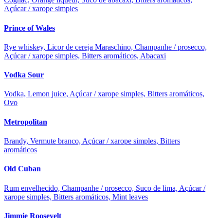
Açúcar / xarope simples
Prince of Wales
Rye whiskey, Licor de cereja Maraschino, Champanhe / prosecco,
Açúcar / xarope simples, Bitters aromáticos, Abacaxi
Vodka Sour
Vodka, Lemon juice, Açúcar / xarope simples, Bitters aromáticos,
Ovo
Metropolitan
Brandy, Vermute branco, Açúcar / xarope simples, Bitters
aromáticos
Old Cuban
Rum envelhecido, Champanhe / prosecco, Suco de lima, Açúcar /
xarope simples, Bitters aromáticos, Mint leaves
Jimmie Roosevelt