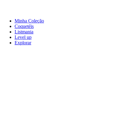
Minha Coleção
Coquetéis
Listmania
Level up
Explorar