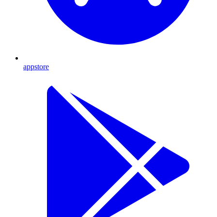
appstore