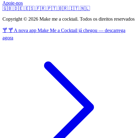
Apoie-nos
🇬🇧
🇩🇪
🇪🇸
🇫🇷
🇵🇹
🇧🇷
🇮🇹
🇳🇱
Copyright © 2026 Make me a cocktail. Todos os direitos reservados
🍸 🍸 A nova app Make Me a Cocktail já chegou — descarrega
agora