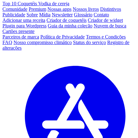
Top 10 Coquetéis Vodka de cereja
Comunidade
Premium
Nossas apps
Nossos livros
Distintivos
Publicidade
Sobre
Mídia
Newsletter
Glossário
Contato
Adicionar uma receita
Criador de coquetéis
Criador de widget
Plugin para Wordpress
Guia da minha coleção
Nuvem de busca
Cartões presente
Parceiros de marca
Política de Privacidade
Termos e Condições
FAQ
Nosso compromisso climático
Status do serviço
Registro de
alterações