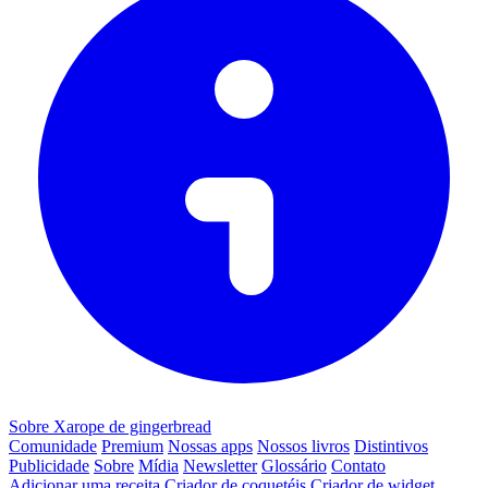
Sobre Xarope de gingerbread
Comunidade
Premium
Nossas apps
Nossos livros
Distintivos
Publicidade
Sobre
Mídia
Newsletter
Glossário
Contato
Adicionar uma receita
Criador de coquetéis
Criador de widget