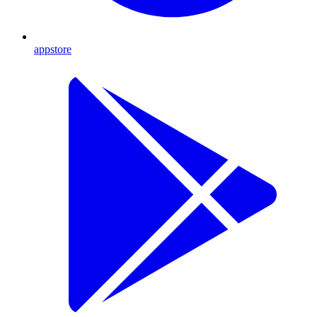
appstore