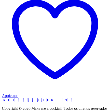
Apoie-nos
🇬🇧
🇩🇪
🇪🇸
🇫🇷
🇵🇹
🇧🇷
🇮🇹
🇳🇱
Copyright © 2026 Make me a cocktail. Todos os direitos reservados