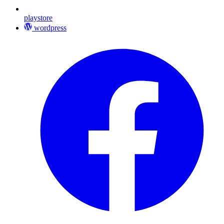
playstore
wordpress