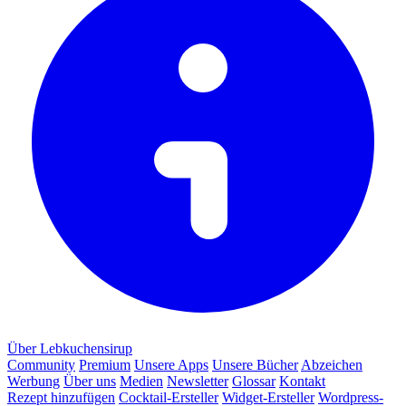
Über Lebkuchensirup
Community
Premium
Unsere Apps
Unsere Bücher
Abzeichen
Werbung
Über uns
Medien
Newsletter
Glossar
Kontakt
Rezept hinzufügen
Cocktail-Ersteller
Widget-Ersteller
Wordpress-