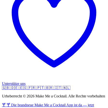
Unterstütze uns
🇬🇧
🇩🇪
🇪🇸
🇫🇷
🇵🇹
🇧🇷
🇮🇹
🇳🇱
Urheberrecht © 2026 Make Me a Cocktail. Alle Rechte vorbehalten
🍸 🍸 Die brandneue Make Me a Cocktail App ist da — jetzt