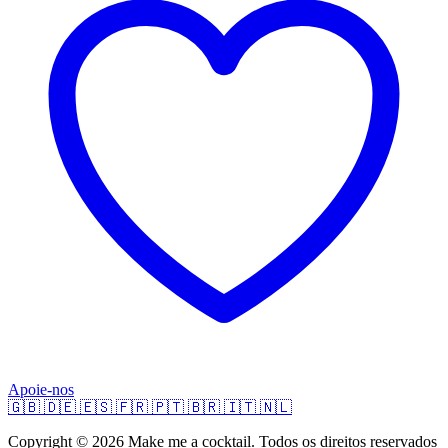
Apoie-nos
🇬🇧
🇩🇪
🇪🇸
🇫🇷
🇵🇹
🇧🇷
🇮🇹
🇳🇱
Copyright © 2026 Make me a cocktail. Todos os direitos reservados