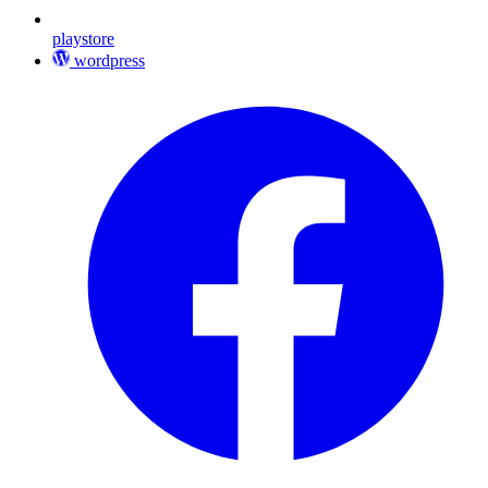
playstore
wordpress