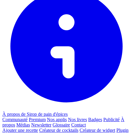
À propos de Sirop de pain d'épices
Communauté
Premium
Nos applis
Nos livres
Badges
Publicité
À
propos
Médias
Newsletter
Glossaire
Contact
Ajouter une recette
Créateur de cocktails
Créateur de widget
Plugin