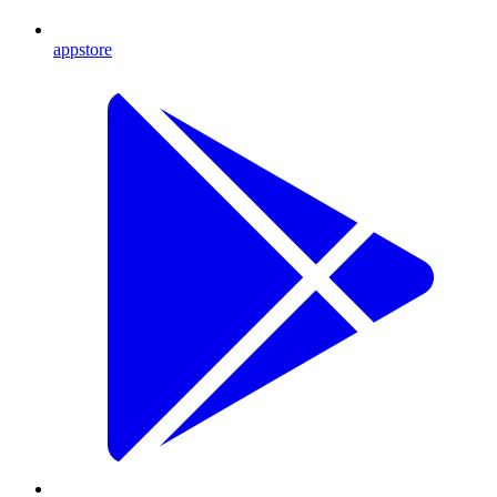
appstore