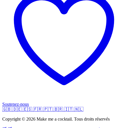
Soutenez-nous
🇬🇧
🇩🇪
🇪🇸
🇫🇷
🇵🇹
🇧🇷
🇮🇹
🇳🇱
Copyright © 2026 Make me a cocktail. Tous droits réservés