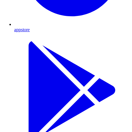
appstore