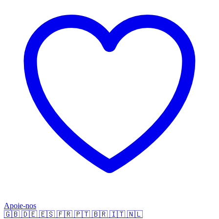
Apoie-nos
🇬🇧
🇩🇪
🇪🇸
🇫🇷
🇵🇹
🇧🇷
🇮🇹
🇳🇱