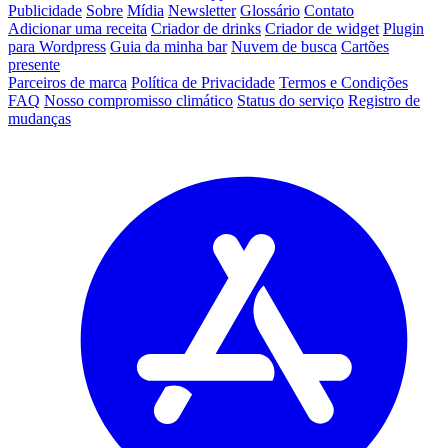
Publicidade
Sobre
Mídia
Newsletter
Glossário
Contato
Adicionar uma receita
Criador de drinks
Criador de widget
Plugin
para Wordpress
Guia da minha bar
Nuvem de busca
Cartões
presente
Parceiros de marca
Política de Privacidade
Termos e Condições
FAQ
Nosso compromisso climático
Status do serviço
Registro de
mudanças