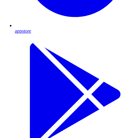
appstore