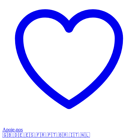
Apoie-nos
🇬🇧
🇩🇪
🇪🇸
🇫🇷
🇵🇹
🇧🇷
🇮🇹
🇳🇱