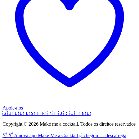
Apoie-nos
🇬🇧
🇩🇪
🇪🇸
🇫🇷
🇵🇹
🇧🇷
🇮🇹
🇳🇱
Copyright © 2026 Make me a cocktail. Todos os direitos reservados
🍸 🍸 A nova app Make Me a Cocktail já chegou — descarrega