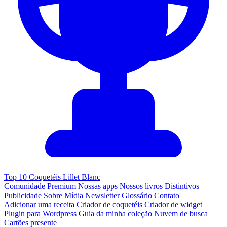
Top 10 Coquetéis Lillet Blanc
Comunidade
Premium
Nossas apps
Nossos livros
Distintivos
Publicidade
Sobre
Mídia
Newsletter
Glossário
Contato
Adicionar uma receita
Criador de coquetéis
Criador de widget
Plugin para Wordpress
Guia da minha coleção
Nuvem de busca
Cartões presente