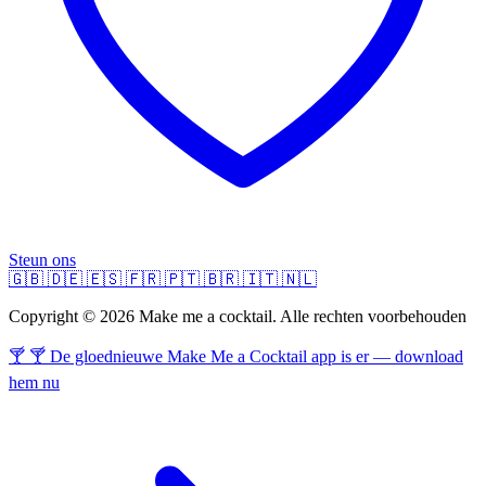
Steun ons
🇬🇧
🇩🇪
🇪🇸
🇫🇷
🇵🇹
🇧🇷
🇮🇹
🇳🇱
Copyright © 2026 Make me a cocktail. Alle rechten voorbehouden
🍸 🍸 De gloednieuwe Make Me a Cocktail app is er — download
hem nu