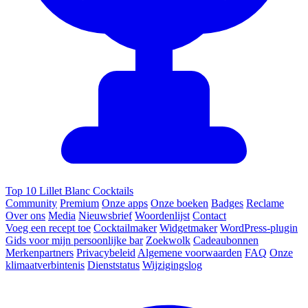
Top 10 Lillet Blanc Cocktails
Community
Premium
Onze apps
Onze boeken
Badges
Reclame
Over ons
Media
Nieuwsbrief
Woordenlijst
Contact
Voeg een recept toe
Cocktailmaker
Widgetmaker
WordPress-plugin
Gids voor mijn persoonlijke bar
Zoekwolk
Cadeaubonnen
Merkenpartners
Privacybeleid
Algemene voorwaarden
FAQ
Onze
klimaatverbintenis
Dienststatus
Wijzigingslog