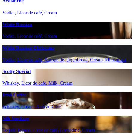
Avalanche
Vodka, Licor de café, Cream
White Russian
Vodka, Licor de café, Cream
White Russian Christmas
Vodka, Licor de café, Xarope de gingerbread, Cream, Mincemeat
Scotty Special
Whiskey, Licor de café, Milk, Cream
Irish Coffee
Whiskey, Cream, Açúcar, Café
Silk Stocking
Tequila blanco, Licor de café, Grenadine, Cream