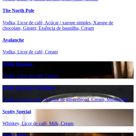
The North Pole
Vodka, Licor de café, Açúcar / xarope simples, Xarope de
chocolate, Ginger, Essência de baunilha, Cream
Avalanche
Vodka, Licor de café, Cream
White Russian
Vodka, Licor de café, Cream
White Russian Christmas
Vodka, Licor de café, Xarope de gingerbread, Cream, Mincemeat
Scotty Special
Whiskey, Licor de café, Milk, Cream
Irish Coffee