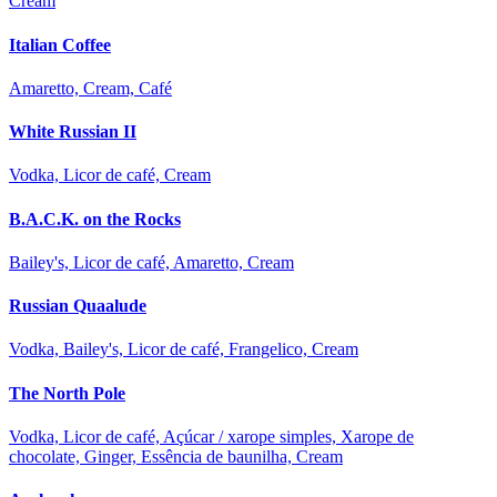
Cream
Italian Coffee
Amaretto, Cream, Café
White Russian II
Vodka, Licor de café, Cream
B.A.C.K. on the Rocks
Bailey's, Licor de café, Amaretto, Cream
Russian Quaalude
Vodka, Bailey's, Licor de café, Frangelico, Cream
The North Pole
Vodka, Licor de café, Açúcar / xarope simples, Xarope de
chocolate, Ginger, Essência de baunilha, Cream