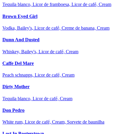
Tequila blanco, Licor de framboesa, Licor de café, Cream
Brown Eyed Girl
Vodka, Bailey's, Licor de café, Creme de banana, Cream
Dunn And Dusted
Whiskey, Bailey's, Licor de café, Cream
Caffe Del Mare
Peach schnapps, Licor de café, Cream
Dirty Mother
Tequila blanco, Licor de café, Cream
Don Pedro
White rum, Licor de café, Cream, Sorvete de baunilha
Lost In Booterstown