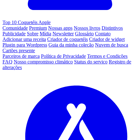
Top 10 Coquetéis Apple
Comunidade
Premium
Nossas apps
Nossos livros
Distintivos
Publicidade
Sobre
Mídia
Newsletter
Glossário
Contato
Adicionar uma receita
Criador de coquetéis
Criador de widget
Plugin para Wordpress
Guia da minha coleção
Nuvem de busca
Cartões presente
Parceiros de marca
Política de Privacidade
Termos e Condições
FAQ
Nosso compromisso climático
Status do serviço
Registro de
alterações