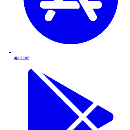
appstore