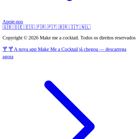
Apoie-nos
🇬🇧
🇩🇪
🇪🇸
🇫🇷
🇵🇹
🇧🇷
🇮🇹
🇳🇱
Copyright © 2026 Make me a cocktail. Todos os direitos reservados
🍸 🍸 A nova app Make Me a Cocktail já chegou — descarrega
agora