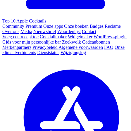
Top 10 Apple Cocktails
Community
Premium
Onze apps
Onze boeken
Badges
Reclame
Over ons
Media
Nieuwsbrief
Woordenlijst
Contact
Voeg een recept toe
Cocktailmaker
Widgetmaker
WordPress-plugin
Gids voor mijn persoonlijke bar
Zoekwolk
Cadeaubonnen
Merkenpartners
Privacybeleid
Algemene voorwaarden
FAQ
Onze
klimaatverbintenis
Dienststatus
Wijzigingslog