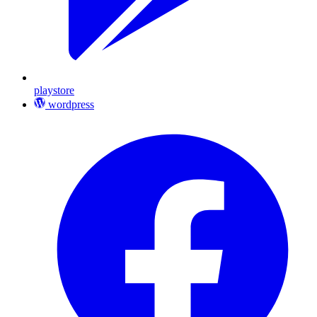
playstore
wordpress