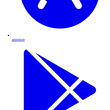
appstore