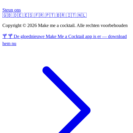
Steun ons
🇬🇧
🇩🇪
🇪🇸
🇫🇷
🇵🇹
🇧🇷
🇮🇹
🇳🇱
Copyright © 2026 Make me a cocktail. Alle rechten voorbehouden
🍸 🍸 De gloednieuwe Make Me a Cocktail app is er — download
hem nu