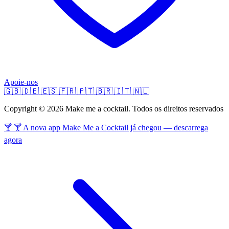
Apoie-nos
🇬🇧
🇩🇪
🇪🇸
🇫🇷
🇵🇹
🇧🇷
🇮🇹
🇳🇱
Copyright © 2026 Make me a cocktail. Todos os direitos reservados
🍸 🍸 A nova app Make Me a Cocktail já chegou — descarrega
agora