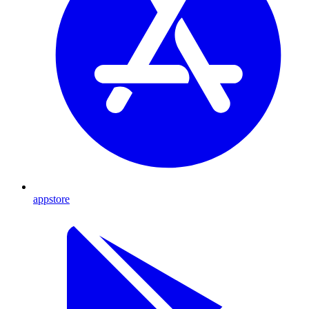
appstore