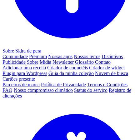
Sobre Sidra de pera
Comunidade
Premium
Nossas apps
Nossos livros
Distintivos
Publicidade
Sobre
Mídia
Newsletter
Glossário
Contato
Adicionar uma receita
Criador de coquetéis
Criador de widget
Plugin para Wordpress
Guia da minha coleção
Nuvem de busca
Cartões presente
Parceiros de marca
Política de Privacidade
Termos e Condições
FAQ
Nosso compromisso climático
Status do serviço
Registro de
alterações