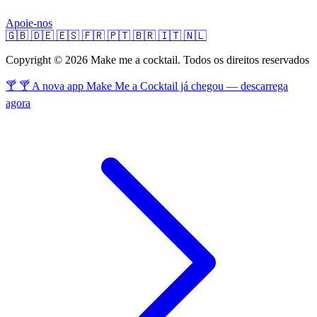
Apoie-nos
🇬🇧
🇩🇪
🇪🇸
🇫🇷
🇵🇹
🇧🇷
🇮🇹
🇳🇱
Copyright © 2026 Make me a cocktail. Todos os direitos reservados
🍸 🍸 A nova app Make Me a Cocktail já chegou — descarrega
agora