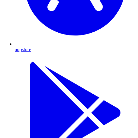
appstore