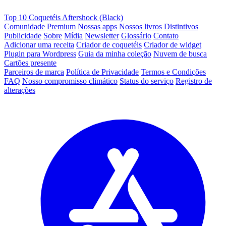
Top 10 Coquetéis Aftershock (Black)
Comunidade
Premium
Nossas apps
Nossos livros
Distintivos
Publicidade
Sobre
Mídia
Newsletter
Glossário
Contato
Adicionar uma receita
Criador de coquetéis
Criador de widget
Plugin para Wordpress
Guia da minha coleção
Nuvem de busca
Cartões presente
Parceiros de marca
Política de Privacidade
Termos e Condições
FAQ
Nosso compromisso climático
Status do serviço
Registro de
alterações