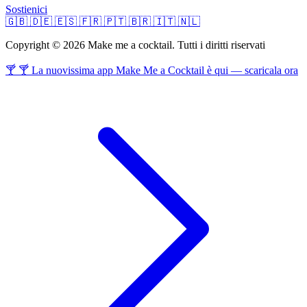
Sostienici
🇬🇧
🇩🇪
🇪🇸
🇫🇷
🇵🇹
🇧🇷
🇮🇹
🇳🇱
Copyright © 2026 Make me a cocktail. Tutti i diritti riservati
🍸 🍸 La nuovissima app Make Me a Cocktail è qui — scaricala ora