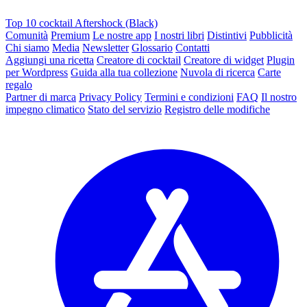
Top 10 cocktail Aftershock (Black)
Comunità
Premium
Le nostre app
I nostri libri
Distintivi
Pubblicità
Chi siamo
Media
Newsletter
Glossario
Contatti
Aggiungi una ricetta
Creatore di cocktail
Creatore di widget
Plugin
per Wordpress
Guida alla tua collezione
Nuvola di ricerca
Carte
regalo
Partner di marca
Privacy Policy
Termini e condizioni
FAQ
Il nostro
impegno climatico
Stato del servizio
Registro delle modifiche