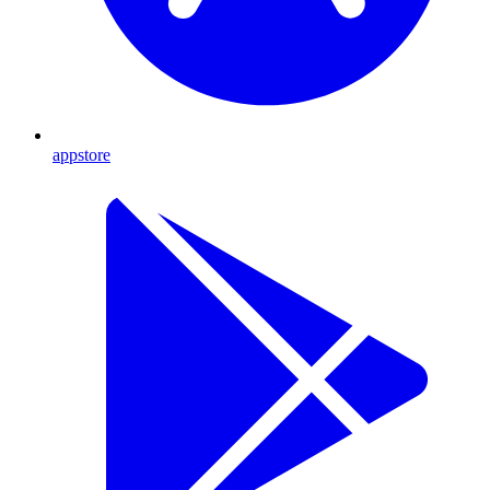
appstore