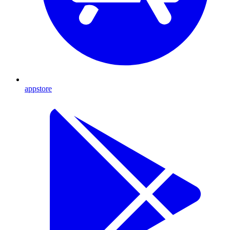
appstore