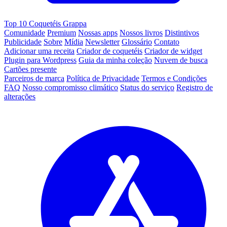
Top 10 Coquetéis Grappa
Comunidade
Premium
Nossas apps
Nossos livros
Distintivos
Publicidade
Sobre
Mídia
Newsletter
Glossário
Contato
Adicionar uma receita
Criador de coquetéis
Criador de widget
Plugin para Wordpress
Guia da minha coleção
Nuvem de busca
Cartões presente
Parceiros de marca
Política de Privacidade
Termos e Condições
FAQ
Nosso compromisso climático
Status do serviço
Registro de
alterações