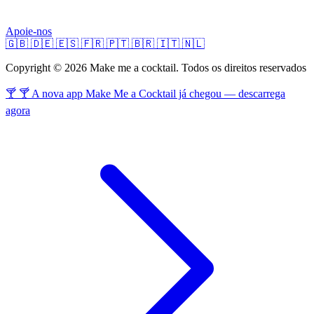
Apoie-nos
🇬🇧
🇩🇪
🇪🇸
🇫🇷
🇵🇹
🇧🇷
🇮🇹
🇳🇱
Copyright © 2026 Make me a cocktail. Todos os direitos reservados
🍸 🍸 A nova app Make Me a Cocktail já chegou — descarrega
agora