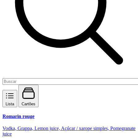
Lista
Cartões
Romarin rouge
Vodka, Grappa, Lemon juice, Açúcar / xarope simples, Pomegranate
juice