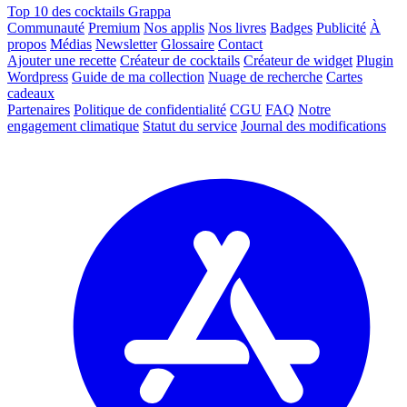
Top 10 des cocktails Grappa
Communauté
Premium
Nos applis
Nos livres
Badges
Publicité
À
propos
Médias
Newsletter
Glossaire
Contact
Ajouter une recette
Créateur de cocktails
Créateur de widget
Plugin
Wordpress
Guide de ma collection
Nuage de recherche
Cartes
cadeaux
Partenaires
Politique de confidentialité
CGU
FAQ
Notre
engagement climatique
Statut du service
Journal des modifications