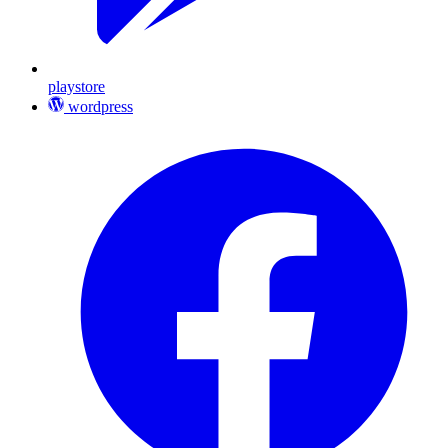
playstore
wordpress