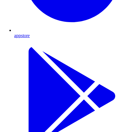
appstore