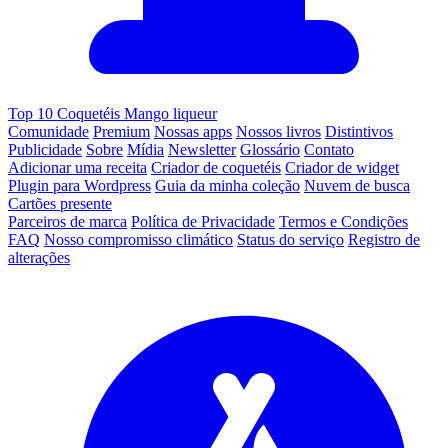
Top 10 Coquetéis Mango liqueur
Comunidade
Premium
Nossas apps
Nossos livros
Distintivos
Publicidade
Sobre
Mídia
Newsletter
Glossário
Contato
Adicionar uma receita
Criador de coquetéis
Criador de widget
Plugin para Wordpress
Guia da minha coleção
Nuvem de busca
Cartões presente
Parceiros de marca
Política de Privacidade
Termos e Condições
FAQ
Nosso compromisso climático
Status do serviço
Registro de
alterações