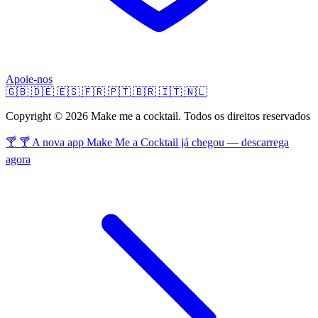
Apoie-nos
🇬🇧
🇩🇪
🇪🇸
🇫🇷
🇵🇹
🇧🇷
🇮🇹
🇳🇱
Copyright © 2026 Make me a cocktail. Todos os direitos reservados
🍸 🍸 A nova app Make Me a Cocktail já chegou — descarrega
agora