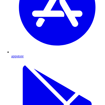
appstore