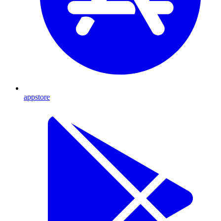
appstore