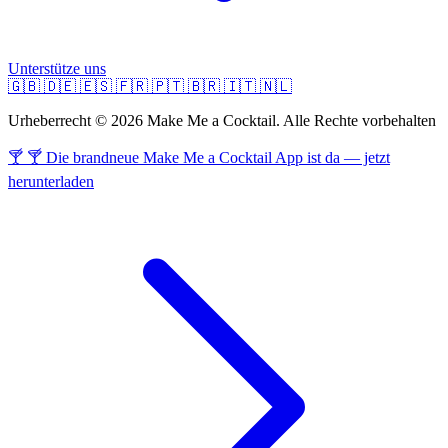
Unterstütze uns
🇬🇧
🇩🇪
🇪🇸
🇫🇷
🇵🇹
🇧🇷
🇮🇹
🇳🇱
Urheberrecht © 2026 Make Me a Cocktail. Alle Rechte vorbehalten
🍸 🍸 Die brandneue Make Me a Cocktail App ist da — jetzt
herunterladen