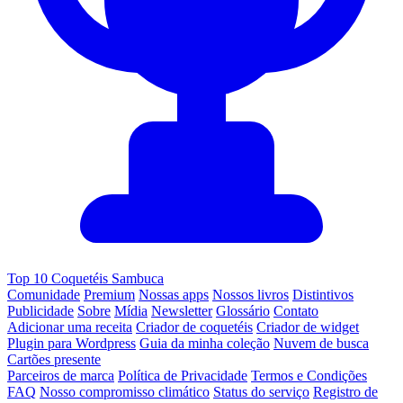
Top 10 Coquetéis Sambuca
Comunidade
Premium
Nossas apps
Nossos livros
Distintivos
Publicidade
Sobre
Mídia
Newsletter
Glossário
Contato
Adicionar uma receita
Criador de coquetéis
Criador de widget
Plugin para Wordpress
Guia da minha coleção
Nuvem de busca
Cartões presente
Parceiros de marca
Política de Privacidade
Termos e Condições
FAQ
Nosso compromisso climático
Status do serviço
Registro de