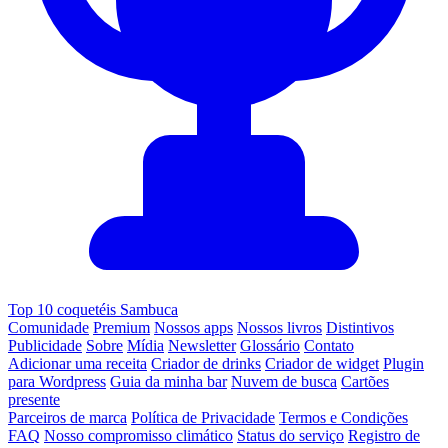
Top 10 coquetéis Sambuca
Comunidade
Premium
Nossos apps
Nossos livros
Distintivos
Publicidade
Sobre
Mídia
Newsletter
Glossário
Contato
Adicionar uma receita
Criador de drinks
Criador de widget
Plugin
para Wordpress
Guia da minha bar
Nuvem de busca
Cartões
presente
Parceiros de marca
Política de Privacidade
Termos e Condições
FAQ
Nosso compromisso climático
Status do serviço
Registro de