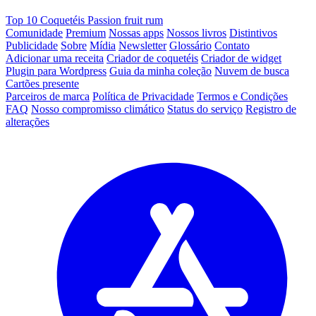
Top 10 Coquetéis Passion fruit rum
Comunidade
Premium
Nossas apps
Nossos livros
Distintivos
Publicidade
Sobre
Mídia
Newsletter
Glossário
Contato
Adicionar uma receita
Criador de coquetéis
Criador de widget
Plugin para Wordpress
Guia da minha coleção
Nuvem de busca
Cartões presente
Parceiros de marca
Política de Privacidade
Termos e Condições
FAQ
Nosso compromisso climático
Status do serviço
Registro de
alterações