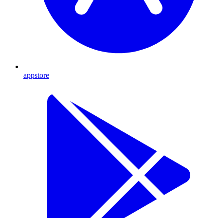
appstore