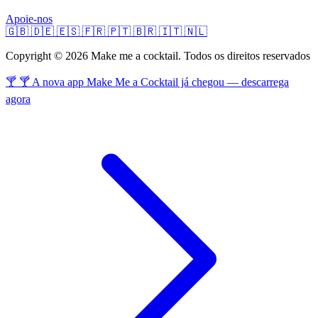
Apoie-nos
🇬🇧
🇩🇪
🇪🇸
🇫🇷
🇵🇹
🇧🇷
🇮🇹
🇳🇱
Copyright © 2026 Make me a cocktail. Todos os direitos reservados
🍸 🍸 A nova app Make Me a Cocktail já chegou — descarrega
agora