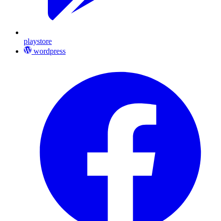
playstore
wordpress