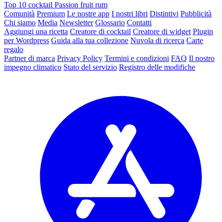
Top 10 cocktail Passion fruit rum
Comunità
Premium
Le nostre app
I nostri libri
Distintivi
Pubblicità
Chi siamo
Media
Newsletter
Glossario
Contatti
Aggiungi una ricetta
Creatore di cocktail
Creatore di widget
Plugin
per Wordpress
Guida alla tua collezione
Nuvola di ricerca
Carte
regalo
Partner di marca
Privacy Policy
Termini e condizioni
FAQ
Il nostro
impegno climatico
Stato del servizio
Registro delle modifiche