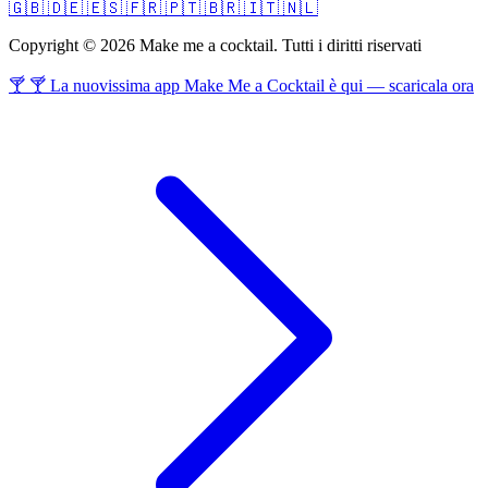
🇬🇧
🇩🇪
🇪🇸
🇫🇷
🇵🇹
🇧🇷
🇮🇹
🇳🇱
Copyright © 2026 Make me a cocktail. Tutti i diritti riservati
🍸 🍸 La nuovissima app Make Me a Cocktail è qui — scaricala ora